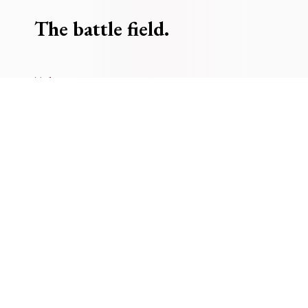
The battle field.
Title
The battle field.
Description
Πεδίο μάχης μετά την κατάπαυση του πυρός.
Main Subject
Ένοπλες δυνάμεις ; Θύματα/Καταστροφές ; Όπλα/
Οπλισμός
Weapons
;
army
;
armament